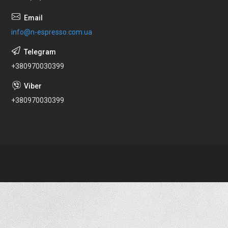
info@n-espresso.com.ua
+380970030399
+380970030399