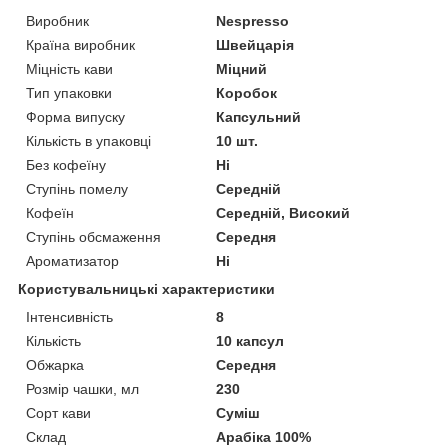
Виробник
Nespresso
Країна виробник
Швейцарія
Міцність кави
Міцний
Тип упаковки
Коробок
Форма випуску
Капсульний
Кількість в упаковці
10 шт.
Без кофеїну
Ні
Ступінь помелу
Середній
Кофеїн
Середній, Високий
Ступінь обсмаження
Середня
Ароматизатор
Ні
Користувальницькі характеристики
Інтенсивність
8
Кількість
10 капсул
Обжарка
Середня
Розмір чашки, мл
230
Сорт кави
Суміш
Склад
Арабіка 100%