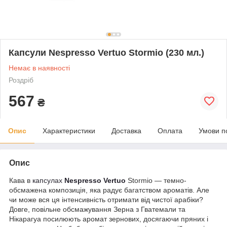
Капсули Nespresso Vertuo Stormio (230 мл.)
Немає в наявності
Роздріб
567
₴
Опис
Характеристики
Доставка
Оплата
Умови п
Опис
Кава в
капсулах
Nespresso Vertuo
Stormio — темно-
обсмажена композиція, яка радує багатством ароматів. Але
чи може вся ця інтенсивність отримати від чистої арабіки?
Довге, повільне обсмажування Зерна з Гватемали та
Нікарагуа посилюють аромат зернових, досягаючи пряних і