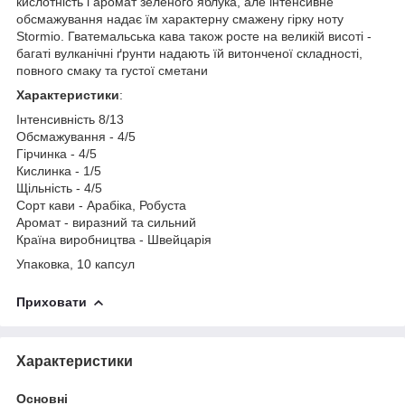
кислотність і аромат зеленого яблука, але інтенсивне
обсмажування надає їм характерну смажену гірку ноту
Stormio. Гватемальська кава також росте на великій висоті -
багаті вулканічні ґрунти надають їй витонченої складності,
повного смаку та густої сметани
Характеристики
:
Інтенсивність 8/13
Обсмажування - 4/5
Гірчинка - 4/5
Кислинка - 1/5
Щільність - 4/5
Сорт кави - Арабіка, Робуста
Аромат - виразний та сильний
Країна виробництва - Швейцарія
Упаковка, 10 капсул
Приховати
Характеристики
Основні