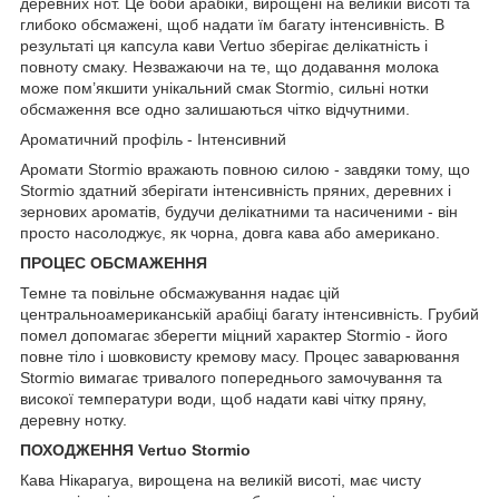
деревних нот. Це боби арабіки, вирощені на великій висоті та
глибоко обсмажені, щоб надати їм багату інтенсивність. В
результаті ця капсула кави Vertuo зберігає делікатність і
повноту смаку. Незважаючи на те, що додавання молока
може пом’якшити унікальний смак Stormio, сильні нотки
обсмаження все одно залишаються чітко відчутними.
Ароматичний профіль - Інтенсивний
Аромати Stormio вражають повною силою - завдяки тому, що
Stormio здатний зберігати інтенсивність пряних, деревних і
зернових ароматів, будучи делікатними та насиченими - він
просто насолоджує, як чорна, довга кава або американо.
ПРОЦЕС ОБСМАЖЕННЯ
Темне та повільне обсмажування надає цій
центральноамериканській арабіці багату інтенсивність. Грубий
помел допомагає зберегти міцний характер Stormio - його
повне тіло і шовковисту кремову масу. Процес заварювання
Stormio вимагає тривалого попереднього замочування та
високої температури води, щоб надати каві чітку пряну,
деревну нотку.
ПОХОДЖЕННЯ Vertuo Stormio
Кава Нікарагуа, вирощена на великій висоті, має чисту