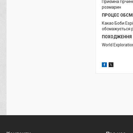
Приємна гірчинк
розмарин
ПРОЦЕС ОБС
Какао Боби Espi
обсмажується ра
ПОХОДЖЕННЯ
World Explorati