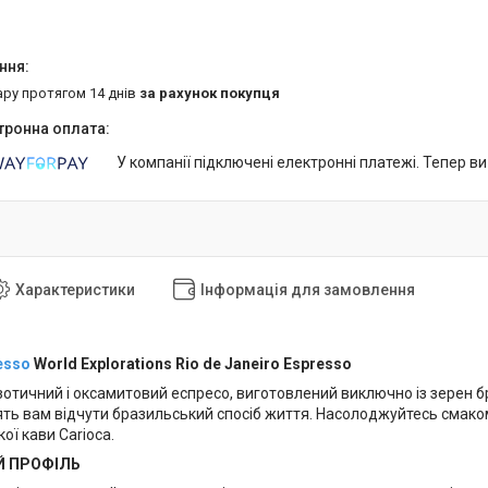
ару протягом 14 днів
за рахунок покупця
У компанії підключені електронні платежі. Тепер в
Характеристики
Інформація для замовлення
esso
World Explorations Rio de Janeiro Espresso
зотичний і оксамитовий еспресо, виготовлений виключно із зерен б
ять вам відчути бразильський спосіб життя. Насолоджуйтесь смако
ої кави Carioca.
 ПРОФІЛЬ