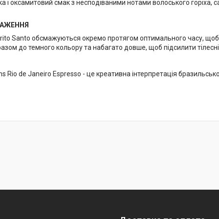
а і оксамитовий смак з несподіваними нотами волоського горіха, с
МАЖЕННЯ
rito Santo обсмажуються окремо протягом оптимального часу, щоб з
зом до темного кольору та набагато довше, щоб підсилити тілесність,
ons Rio de Janeiro Espresso - це креативна інтерпретація бразильсь