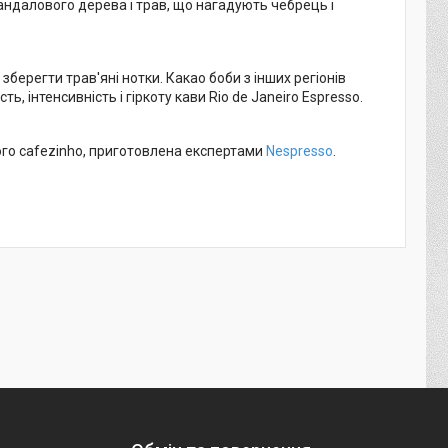
андалового дерева і трав, що нагадують чебрець і
берегти трав'яні нотки. Какао боби з інших регіонів
 інтенсивність і гіркоту кави Rio de Janeiro Espresso.
кого cafezinho, приготовлена експертами
Nespresso
.