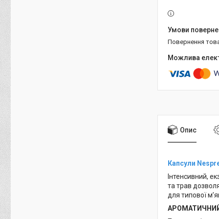
повернення тов
Опис
Капсули Nespr
Інтенсивний, ек
та трав дозвол
для типової м’як
АРОМАТИЧНИЙ