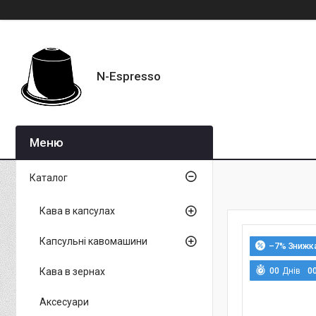
N-Espresso
Каталог
Кава в капсулах
Капсульні кавомашини
–7%
Кава в зернах
0
0
Днів
0
Аксесуари