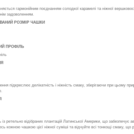
зняється гармонійним поєднанням солодкої карамелі та ніжної вершковос
нім задоволенням.
ВАНИЙ РОЗМІР ЧАШКИ
ИЙ ПРОФІЛЬ
ніль
НЯ
ння підкреслює делікатність і ніжність смаку, зберігаючи при цьому при
ю.
Я
 із ретельно відібраних плантацій Латинської Америки, що забезпечує ав
ь кожною чашкою цієї ніжної суміші та відчуйте всі тонкощі смаку, що 