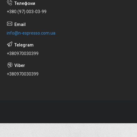
+380 (97) 003-03-99
info@n-espresso.com.ua
+380970030399
+380970030399