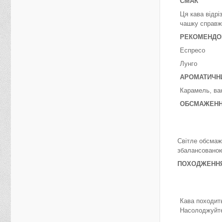
СМАК
Ця кава відрі
чашку справж
РЕКОМЕНДО
Еспресо
Лунго
АРОМАТИЧН
Карамель, ва
ОБСМАЖЕН
Світле обсмаже
збалансовано
ПОХОДЖЕНН
Кава походить
Насолоджуйтес