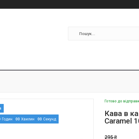
Готово до відправ
Кава в ка
Caramel 
0
Годин
0
0
Хвилин
0
0
Секунд
295 ₴