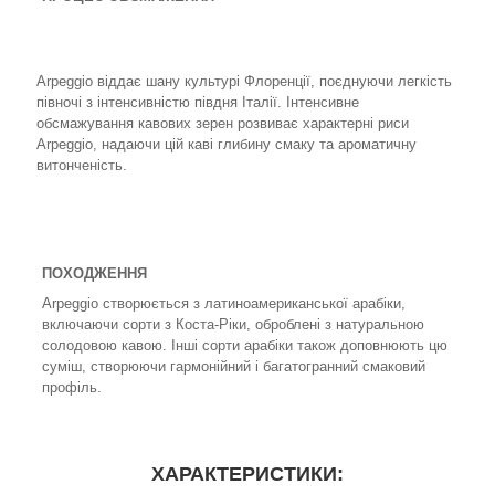
Arpeggio віддає шану культурі Флоренції, поєднуючи легкість
півночі з інтенсивністю півдня Італії. Інтенсивне
обсмажування кавових зерен розвиває характерні риси
Arpeggio, надаючи цій каві глибину смаку та ароматичну
витонченість.
ПОХОДЖЕННЯ
Arpeggio створюється з латиноамериканської арабіки,
включаючи сорти з Коста-Ріки, оброблені з натуральною
солодовою кавою. Інші сорти арабіки також доповнюють цю
суміш, створюючи гармонійний і багатогранний смаковий
профіль.
ХАРАКТЕРИСТИКИ: