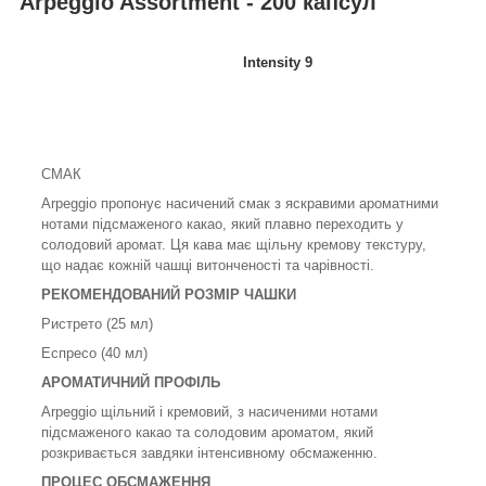
Arpeggio Assortment - 200 капсул
Intensity 9
СМАК
Arpeggio пропонує насичений смак з яскравими ароматними
нотами підсмаженого какао, який плавно переходить у
солодовий аромат. Ця кава має щільну кремову текстуру,
що надає кожній чашці витонченості та чарівності.
РЕКОМЕНДОВАНИЙ РОЗМІР ЧАШКИ
Ристрето (25 мл)
Еспресо (40 мл)
АРОМАТИЧНИЙ ПРОФІЛЬ
Arpeggio щільний і кремовий, з насиченими нотами
підсмаженого какао та солодовим ароматом, який
розкривається завдяки інтенсивному обсмаженню.
ПРОЦЕС ОБСМАЖЕННЯ