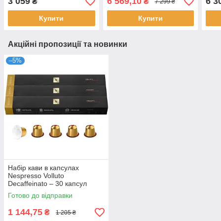
3 059
6 569,10
6 3
₴
₴
7 299 ₴
Купити
Купити
Акційні пропозиції та новинки
–5%
Набір кави в капсулах
Nespresso Volluto
Decaffeinato – 30 капсул
Готово до відправки
1 144,75
₴
1 205 ₴