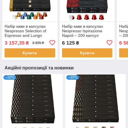
Набір кави в капсулах
Набір кави в капсулах
Набі
Nespresso Selection of
Nespresso Ispirazione
Nesp
Espresso and Lungo
Napoli – 200 капсул
– 20
Coffees – 100 капсул
3 157,35
6 125
6 5
₴
₴
3 395 ₴
Купити
Купити
Акційні пропозиції та новинки
–10%
–10%