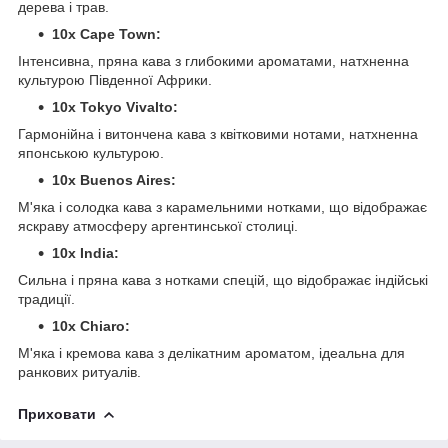
дерева і трав.
10x Cape Town:
Інтенсивна, пряна кава з глибокими ароматами, натхненна
культурою Південної Африки.
10x Tokyo Vivalto:
Гармонійна і витончена кава з квітковими нотами, натхненна
японською культурою.
10x Buenos Aires:
М'яка і солодка кава з карамельними нотками, що відображає
яскраву атмосферу аргентинської столиці.
10x India:
Сильна і пряна кава з нотками спецій, що відображає індійські
традиції.
10x Chiaro:
М'яка і кремова кава з делікатним ароматом, ідеальна для
ранкових ритуалів.
Приховати