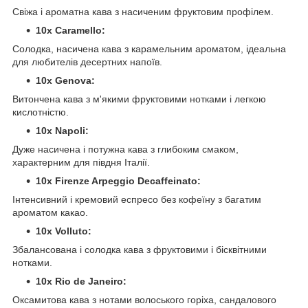
Свіжа і ароматна кава з насиченим фруктовим профілем.
10x Caramello:
Солодка, насичена кава з карамельним ароматом, ідеальна
для любителів десертних напоїв.
10x Genova:
Витончена кава з м'якими фруктовими нотками і легкою
кислотністю.
10x Napoli:
Дуже насичена і потужна кава з глибоким смаком,
характерним для півдня Італії.
10x Firenze Arpeggio Decaffeinato:
Інтенсивний і кремовий еспресо без кофеїну з багатим
ароматом какао.
10x Volluto:
Збалансована і солодка кава з фруктовими і бісквітними
нотками.
10x Rio de Janeiro:
Оксамитова кава з нотами волоського горіха, сандалового