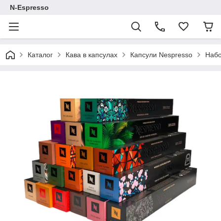
N-Espresso
Каталог
Кава в капсулах
Капсули Nespresso
Набо