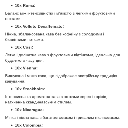
10x Roma:
Баланс між інтенсивністю і м'якістю з легкими фруктовими
нотками.
10x Volluto Decaffeinato:
Ніжна, збалансована кава без кофеїну з солодкими і
бісквітними нотками.
10x Cosi:
Легка і делікатна кава з фруктовими відтінками, ідеальна для
будь-якого часу дня.
10x Vienna:
Вишукана і м'яка кава, що відображає австрійську традицію
кавування.
10x Stockholm:
Інтенсивна та ароматна кава з нотками зерен і горіхів,
натхненна скандинавським стилем.
10x Nicaragua:
М'яка і ніжна кава з багатим смаком і тривалим післясмаком.
10x Colombia: