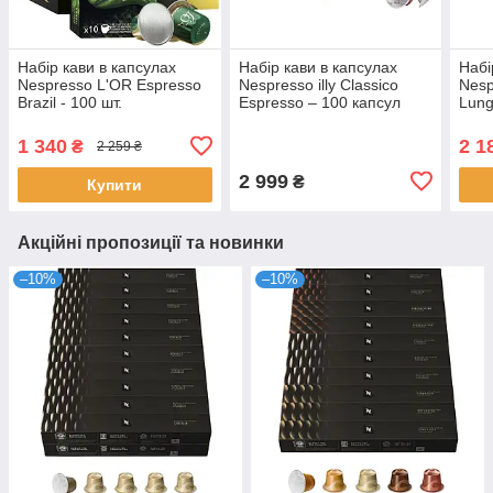
Набір кави в капсулах
Набір кави в капсулах
Набі
Nespresso L'OR Espresso
Nespresso illy Classico
Nesp
Brazil - 100 шт.
Espresso – 100 капсул
Lung
1 340
2 1
₴
2 259 ₴
2 999
₴
Купити
Акційні пропозиції та новинки
–10%
–10%