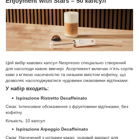
Enjoyment with Stars – 50 капсул
Цей вибір кавових капсул Nespresso спеціально створений
для насолоди кавою ввечері. Асортимент включає п’ять сортів
кави з м’якою насиченістю та низьким вмістом кофеїну, що
дозволяє насолоджуватися чудовими смаковими відтінками.
У набір входить:
Ispirazione Ristretto Decaffeinato
Смак: Інтенсивне обсмаження з фруктовими відтінками, без
кофеїну
Кількість: 10 капсул
Ispirazione Arpeggio Decaffeinato
Смак: Насичений з нотками какао, чудовий варіант для