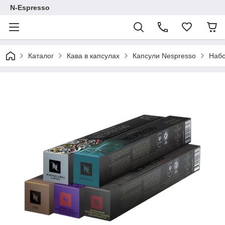
N-Espresso
Каталог
Кава в капсулах
Капсули Nespresso
Набо