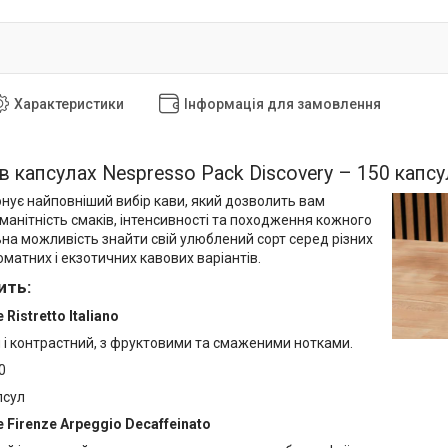
Характеристики
Інформація для замовлення
в капсулах Nespresso Pack Discovery – 150 капсу
онує найповніший вибір кави, який дозволить вам
манітність смаків, інтенсивності та походження кожного
ьна можливість знайти свій улюблений сорт серед різних
оматних і екзотичних кавових варіантів.
ить:
 Ristretto Italiano
 і контрастний, з фруктовими та смаженими нотками.
0
псул
e Firenze Arpeggio Decaffeinato