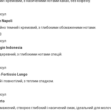
ий і кремовий, з насиченими нотами какао, без кофеїну.
псул
e Napoli
йно темний і кремовий, з глибокими обсмаженими нотами.
3
псул
gin Indonesia
 деревний, з глибокими нотами спецій.
псул
 Fortissio Lungo
 і повнотілий, з теплим спадком.
псул
rto
смажений, створює глибокий і насичений смак, ідеальний для молоч