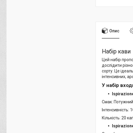
Опис
Набір кави 
Цей набір проп
дослідити різно
сорту. Це ідеал
інтенсивних, ар
У набір вход
Ispirazione
Смак: Потужний
Інтенсивність: 1
Кількість: 20 ка
Ispirazion