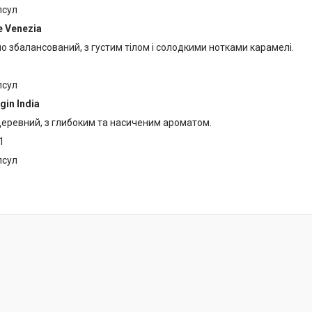
псул
e Venezia
о збалансований, з густим тілом і солодкими нотками карамелі.
псул
gin India
 деревний, з глибоким та насиченим ароматом.
1
псул