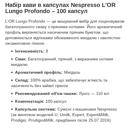
Набір кави в капсулах Nespresso L'OR
Lungo Profondo – 100 капсул
L'OR Lungo Profondo — це вишуканий вибір для поціновувачів
багатогранного смаку з пряними нотками. Його ароматичний
профіль вирізняється насиченим пряним букетом, що
доповнюється відтінками обсмаженого мигдалю і хвилястою
оксамитовою пінкою.
Інтенсивність:
8
Смак:
Багатогранний, пряний, з виразними нотами
мигдалю.
Ароматичний профіль:
Мигдаль
Склад:
100% арабіка, що забезпечує м’якість та
насиченість без зайвої гіркоти.
Рекомендований об'єм чашки:
Лунго — 110 мл
Комплектація:
100 капсул
Капсульна система:
Сумісні з машинами Nespresso
(за винятком моделей U, Umilk, Expert, Expert&Milk,
Prodigio, Prodigio&Milk, придбаних після 25.07.2016)