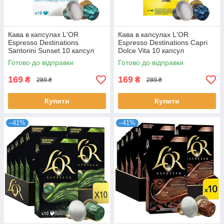
Кава в капсулах L'OR
Кава в капсулах L'OR
Espresso Destinations
Espresso Destinations Capri
Santorini Sunset 10 капсул
Dolce Vita 10 капсул
Готово до відправки
Готово до відправки
169
169
₴
₴
289 ₴
289 ₴
Купити
Купити
–41%
–41%