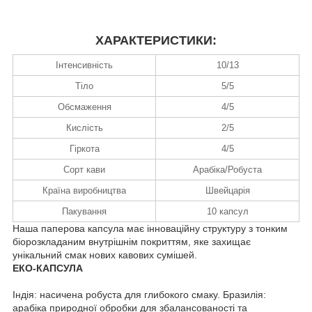
ХАРАКТЕРИСТИКИ:
Інтенсивність
10/13
Тіло
5/5
Обсмаження
4/5
Кислість
2/5
Гіркота
4/5
Сорт кави
Арабіка/Робуста
Країна виробництва
Швейцарія
Пакування
10 капсул
Наша паперова капсула має інноваційну структуру з тонким
біорозкладаним внутрішнім покриттям, яке захищає
унікальний смак нових кавових сумішей.
ЕКО-КАПСУЛА
Індія: насичена робуста для глибокого смаку. Бразилія:
арабіка природної обробки для збалансованості та