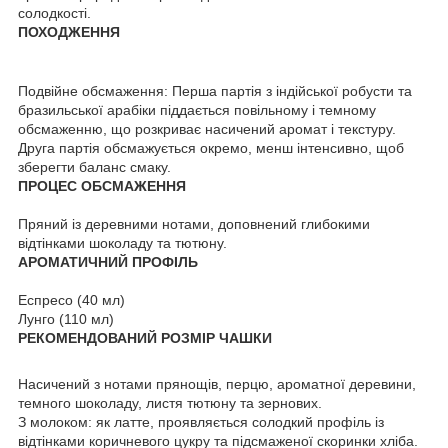
солодкості.
ПОХОДЖЕННЯ
Подвійне обсмаження: Перша партія з індійської робусти та
бразильської арабіки піддається повільному і темному
обсмаженню, що розкриває насичений аромат і текстуру.
Друга партія обсмажується окремо, менш інтенсивно, щоб
зберегти баланс смаку.
ПРОЦЕС ОБСМАЖЕННЯ
Пряний із деревними нотами, доповнений глибокими
відтінками шоколаду та тютюну.
АРОМАТИЧНИЙ ПРОФІЛЬ
Еспресо (40 мл)
Лунго (110 мл)
РЕКОМЕНДОВАНИЙ РОЗМІР ЧАШКИ
Насичений з нотами прянощів, перцю, ароматної деревини,
темного шоколаду, листя тютюну та зернових.
З молоком: як латте, проявляється солодкий профіль із
відтінками коричневого цукру та підсмаженої скоринки хліба.