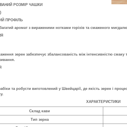
ВАНИЙ РОЗМІР ЧАШКИ
)
ИЙ ПРОФІЛЬ
багатий аромат з вираженими нотками горіхів та смаженого мигдалю
НЯ
аження зерен забезпечує збалансованість між інтенсивністю смаку 
живання.
Я
абіки та робусти виготовлений у Швейцарії, де якість зерен і про
у.
ХАРАКТЕРИСТИКИ
Склад кави
Тип зерна