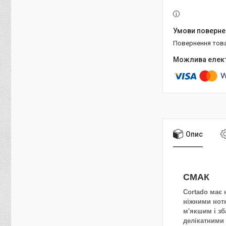
повернення тов
Опис
СМАК
Cortado має 
ніжними нотк
м'якшим і зб
делікатними 