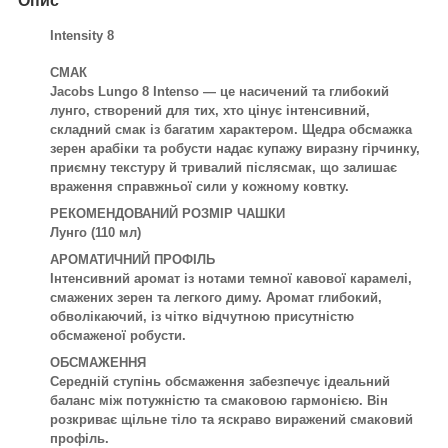
Опис
Intensity 8
СМАК
Jacobs Lungo 8 Intenso — це насичений та глибокий
лунго, створений для тих, хто цінує інтенсивний,
складний смак із багатим характером. Щедра обсмажка
зерен арабіки та робусти надає купажу виразну гірчинку,
приємну текстуру й тривалий післясмак, що залишає
враження справжньої сили у кожному ковтку.
РЕКОМЕНДОВАНИЙ РОЗМІР ЧАШКИ
Лунго (110 мл)
АРОМАТИЧНИЙ ПРОФІЛЬ
Інтенсивний аромат із нотами темної кавової карамелі,
смажених зерен та легкого диму. Аромат глибокий,
обволікаючий, із чітко відчутною присутністю
обсмаженої робусти.
ОБСМАЖЕННЯ
Середній ступінь обсмаження забезпечує ідеальний
баланс між потужністю та смаковою гармонією. Він
розкриває щільне тіло та яскраво виражений смаковий
профіль.