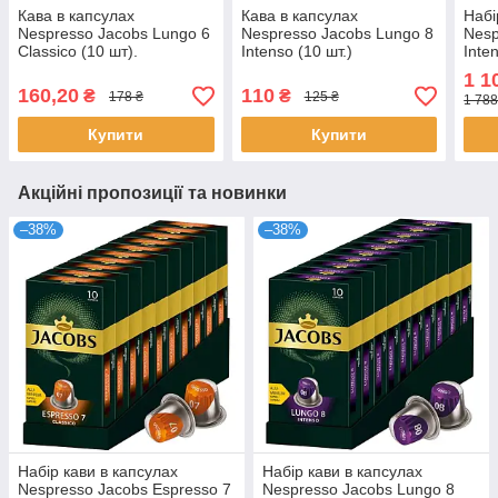
Кава в капсулах
Кава в капсулах
Набі
Nespresso Jacobs Lungo 6
Nespresso Jacobs Lungo 8
Nesp
Classico (10 шт).
Intenso (10 шт.)
Inte
1 1
160,20
110
₴
₴
178 ₴
125 ₴
1 788
Купити
Купити
Акційні пропозиції та новинки
–38%
–38%
Набір кави в капсулах
Набір кави в капсулах
Nespresso Jacobs Espresso 7
Nespresso Jacobs Lungo 8