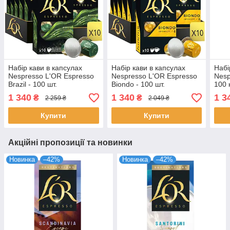
Набір кави в капсулах
Набір кави в капсулах
Набі
Nespresso L'OR Espresso
Nespresso L'OR Espresso
Nesp
Brazil - 100 шт.
Biondo - 100 шт.
100 
1 340
1 340
1 3
₴
₴
2 259 ₴
2 049 ₴
Купити
Купити
Акційні пропозиції та новинки
Новинка
–42%
Новинка
–42%