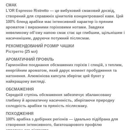
СМАК
L'OR Espresso Ristretto — це вибуховий смаковий досвід,
створений для справжніх цінителів концентрованої кави. Цей
100% бленд арабіки має інтенсивний характер із пряним
ароматом і виразними горіховими нотами. Завдяки
невеликому об’єму напою смак стає ще глибшим, щільнішим і
насиченішим, даруючи потужний післясмак.
РЕКОМЕНДОВАНИЙ РОЗМІР ЧАШКИ
Рістретто (25 мл)
АРОМАТИЧНИЙ ПРОФІЛЬ
Гармонійне поєднання обсмажених горіхів і спецій, з теплим,
енергійним ароматом, який дарує момент пробудження та
натхнення. Алюмінієва капсула зберігає цей букет у
найкращому вигляді.
ОБСМАЖЕННЯ
Середній ступінь обсмаження забезпечує збалансовану
глибину й ароматичну насиченість, зберігаючи природну
солодкість арабіки та пряність післясмаку.
ПОХОДЖЕННЯ
100% арабіка з добірних регіонів — ідеально підібрана для
створення інтенсивного, багатошарового профілю