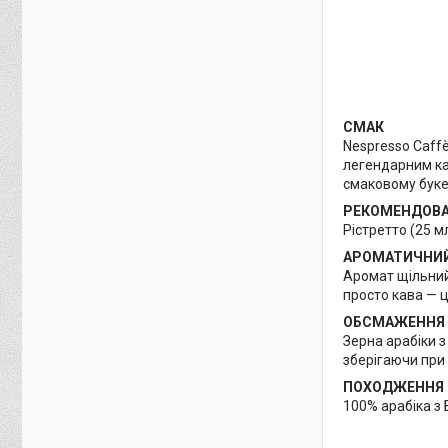
СМАК
Nespresso Caffè
легендарним каф
смаковому букет
РЕКОМЕНДОВА
Рістретто (25 м
АРОМАТИЧНИЙ
Аромат щільний,
просто кава — 
ОБСМАЖЕННЯ
Зерна арабіки 
зберігаючи при 
ПОХОДЖЕННЯ
100% арабіка з 