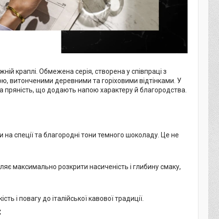
жній краплі. Обмежена серія, створена у співпраці з
кою, витонченими деревними та горіховими відтінками. У
яка пряність, що додають напою характеру й благородства.
 на спеції та благородні тони темного шоколаду. Це не
ляє максимально розкрити насиченість і глибину смаку,
сть і повагу до італійської кавової традиції.
: