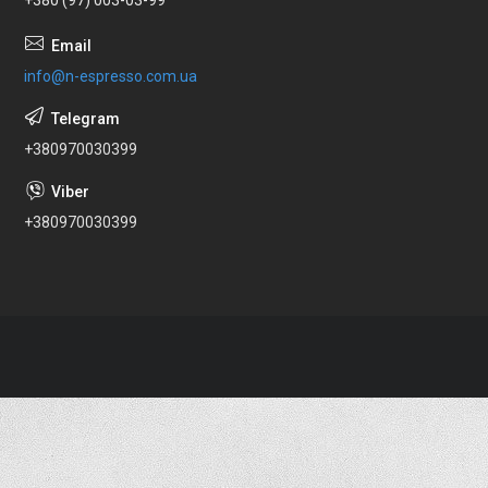
info@n-espresso.com.ua
+380970030399
+380970030399