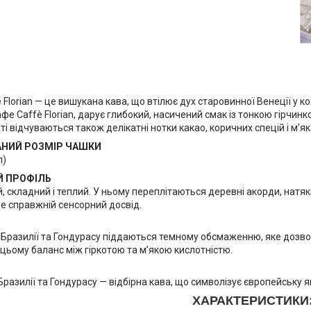
 Florian — це вишукана кава, що втілює дух старовинної Венеції у ко
е Caffè Florian, дарує глибокий, насичений смак із тонкою гірчин
і відчуваються також делікатні нотки какао, коричних спецій і м’
НИЙ РОЗМІР ЧАШКИ
л)
 ПРОФІЛЬ
 складний і теплий. У ньому переплітаються деревні акорди, натяки
це справжній сенсорний досвід.
з Бразилії та Гондурасу піддаються темному обсмаженню, яке дозво
цьому баланс між гіркотою та м’якою кислотністю.
Бразилії та Гондурасу — відбірна кава, що символізує європейську які
ХАРАКТЕРИСТИКИ