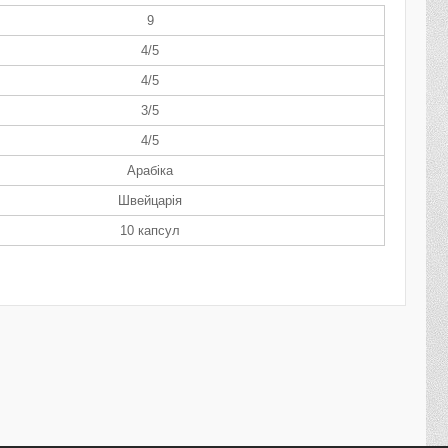
9
4/5
4/5
3/5
4/5
Арабіка
Швейцарія
10 капсул