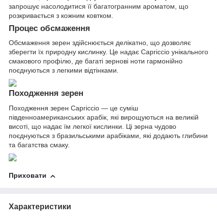
запрошує насолодитися її багатогранним ароматом, що
розкривається з кожним ковтком.
Процес обсмаження
Обсмаження зерен здійснюється делікатно, що дозволяє
зберегти їх природну кислинку. Це надає Capriccio унікального
смакового профілю, де багаті зернові ноти гармонійно
поєднуються з легкими відтінками.
Походження зерен
Походження зерен Capriccio — це суміш
південноамериканських арабік, які вирощуються на великій
висоті, що надає їм легкої кислинки. Ці зерна чудово
поєднуються з бразильськими арабіками, які додають глибини
та багатства смаку.
Приховати
Характеристики