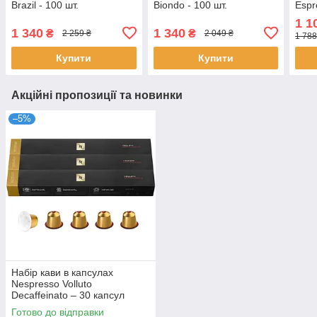
Brazil - 100 шт.
Biondo - 100 шт.
Espr
капс
1 1
1 340
1 340
₴
₴
2 259 ₴
2 049 ₴
1 788
Купити
Купити
Акційні пропозиції та новинки
–5%
Набір кави в капсулах
Nespresso Volluto
Decaffeinato – 30 капсул
Готово до відправки