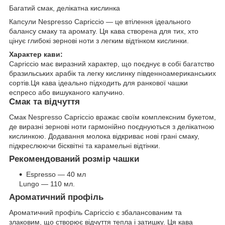
Багатий смак, делікатна кислинка
Капсули Nespresso Capriccio — це втілення ідеального
балансу смаку та аромату. Ця кава створена для тих, хто
цінує глибокі зернові ноти з легким відтінком кислинки.
Характер кави:
Capriccio має виразний характер, що поєднує в собі багатство
бразильських арабік та легку кислинку південноамериканських
сортів.Ця кава ідеально підходить для ранкової чашки
еспресо або вишуканого капучино.
Смак та відчуття
Смак Nespresso Capriccio вражає своїм комплексним букетом,
де виразні зернові ноти гармонійно поєднуються з делікатною
кислинкою. Додавання молока відкриває нові грані смаку,
підкреслюючи бісквітні та карамельні відтінки.
Рекомендований розмір чашки
Espresso — 40 мл
Lungo — 110 мл.
Ароматичний профіль
Ароматичний профіль Capriccio є збалансованим та
злаковим, що створює відчуття тепла і затишку. Ця кава