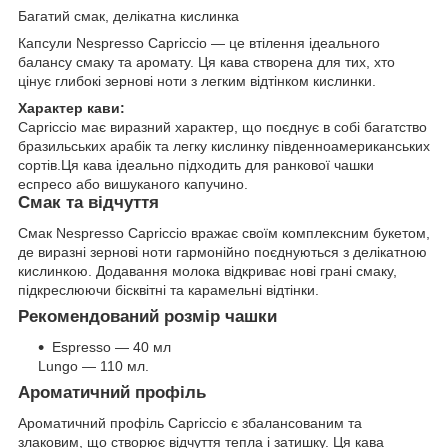
Багатий смак, делікатна кислинка
Капсули Nespresso Capriccio — це втілення ідеального
балансу смаку та аромату. Ця кава створена для тих, хто
цінує глибокі зернові ноти з легким відтінком кислинки.
Характер кави:
Capriccio має виразний характер, що поєднує в собі багатство
бразильських арабік та легку кислинку південноамериканських
сортів.Ця кава ідеально підходить для ранкової чашки
еспресо або вишуканого капучино.
Смак та відчуття
Смак Nespresso Capriccio вражає своїм комплексним букетом,
де виразні зернові ноти гармонійно поєднуються з делікатною
кислинкою. Додавання молока відкриває нові грані смаку,
підкреслюючи бісквітні та карамельні відтінки.
Рекомендований розмір чашки
Espresso — 40 мл
Lungo — 110 мл.
Ароматичний профіль
Ароматичний профіль Capriccio є збалансованим та
злаковим, що створює відчуття тепла і затишку. Ця кава