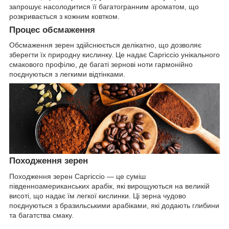
запрошує насолодитися її багатогранним ароматом, що
розкривається з кожним ковтком.
Процес обсмаження
Обсмаження зерен здійснюється делікатно, що дозволяє
зберегти їх природну кислинку. Це надає Capriccio унікального
смакового профілю, де багаті зернові ноти гармонійно
поєднуються з легкими відтінками.
Походження зерен
Походження зерен Capriccio — це суміш
південноамериканських арабік, які вирощуються на великій
висоті, що надає їм легкої кислинки. Ці зерна чудово
поєднуються з бразильськими арабіками, які додають глибини
та багатства смаку.