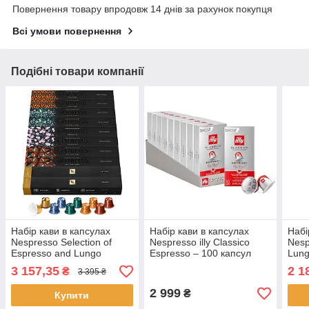
Повернення товару впродовж 14 днів за рахунок покупця
Всі умови повернення
Подібні товари компанії
Набір кави в капсулах
Набір кави в капсулах
Набі
Nespresso Selection of
Nespresso illy Classico
Nesp
Espresso and Lungo
Espresso – 100 капсул
Lung
Coffees – 100 капсул
3 157,35
2 1
₴
3 395 ₴
2 999
₴
Купити