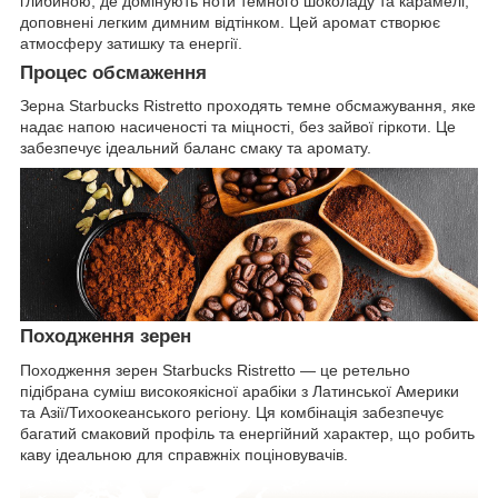
глибиною, де домінують ноти темного шоколаду та карамелі,
доповнені легким димним відтінком. Цей аромат створює
атмосферу затишку та енергії.
Процес обсмаження
Зерна Starbucks Ristretto проходять темне обсмажування, яке
надає напою насиченості та міцності, без зайвої гіркоти. Це
забезпечує ідеальний баланс смаку та аромату.
Походження зерен
Походження зерен Starbucks Ristretto — це ретельно
підібрана суміш високоякісної арабіки з Латинської Америки
та Азії/Тихоокеанського регіону. Ця комбінація забезпечує
багатий смаковий профіль та енергійний характер, що робить
каву ідеальною для справжніх поціновувачів.