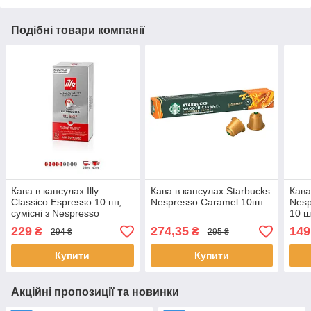
Подібні товари компанії
Кава в капсулах Illy
Кава в капсулах Starbucks
Кава
Classico Espresso 10 шт,
Nespresso Caramel 10шт
Nesp
сумісні з Nespresso
10 ш
229
274,35
149
₴
₴
294 ₴
295 ₴
Купити
Купити
Акційні пропозиції та новинки