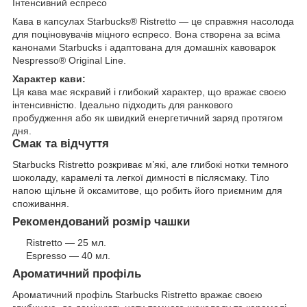
Інтенсивний еспресо
Кава в капсулах Starbucks® Ristretto — це справжня насолода
для поціновувачів міцного еспресо. Вона створена за всіма
канонами Starbucks і адаптована для домашніх кавоварок
Nespresso® Original Line.
Характер кави:
Ця кава має яскравий і глибокий характер, що вражає своєю
інтенсивністю. Ідеально підходить для ранкового
пробудження або як швидкий енергетичний заряд протягом
дня.
Смак та відчуття
Starbucks Ristretto розкриває м’які, але глибокі нотки темного
шоколаду, карамелі та легкої димності в післясмаку. Тіло
напою щільне й оксамитове, що робить його приємним для
споживання.
Рекомендований розмір чашки
Ristretto — 25 мл.
Espresso — 40 мл.
Ароматичний профіль
Ароматичний профіль Starbucks Ristretto вражає своєю