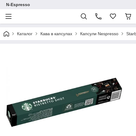
N-Espresso
Каталог
Кава в капсулах
Капсули Nespresso
Star